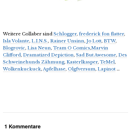
Weitere Collaber sind
Schlogger
,
frederick fon flatter
,
Isla Volante
,
L.I.N.S.
,
Rainer Unsinn
,
Jo Lott
,
BTW
,
Blogrovic
,
Lisa Neun
,
Team O Comics
,
Marvin
Clifford
,
Dramatized Depiction
,
Sad But Awesome
,
Des
Schweinehunds Zähmung
,
Kasterlkasper
,
TeMel
,
Wolkenkuckuck
,
Apfelhase
,
Olgfversum
,
Lapinot
…
1 Kommentare