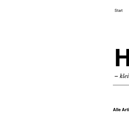
Start
H
– kle
Alle Art