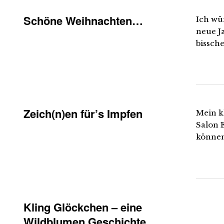
Schöne Weihnachten…
Ich wü
neue J
bissche
Zeich(n)en für’s Impfen
Mein k
Salon E
können
Kling Glöckchen – eine
Wildblumen Geschichte