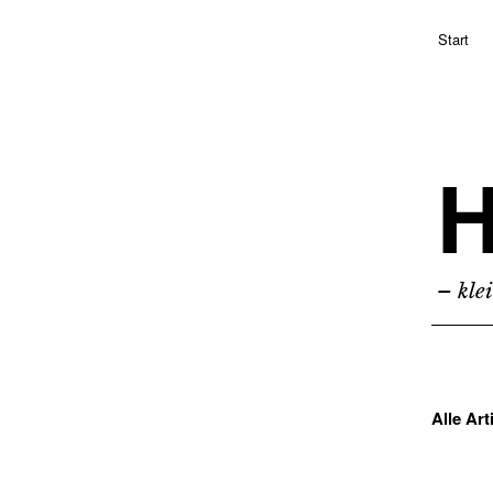
Start
H
– kle
Alle Ar